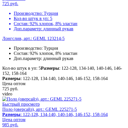
725
руб.
Производство:
Турция
Кол-во штук в уп:
5
Состав:
92% хлопок, 8% эластан
Доп.параметр:
длинный рукав
Лонгслив, арт.: GEML 123214-5
Производство:
Турция
Состав:
92% хлопок, 8% эластан
Доп.параметр:
длинный рукав
Кол-во штук в уп: 5
Размеры
: 122-128, 134-140, 140-146, 146-
152, 158-164
Размеры
: 122-128, 134-140, 140-146, 146-152, 158-164
Цена оптом
725
руб.
video
Быстрый просмотр
Поло (оверсайз), арт.: GEML 225271-5
Размеры
: 122-128, 134-140, 140-146, 146-152, 158-164
Цена оптом
985
руб.