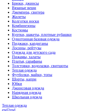
Брюки, джинсы
Вязаные вещи
Джемпера, свитера
Жилеты
Колготки носки
Комбинезоны
Костюмы
Куртки, шакеты, плотные рубашки
Однотонная базовая одежда
Пиджаки, кардиганы
Лосины, рейтузы
Одежда для детского сада
Пижамы, халаты
Платья, сарафаны
Толстовки, водолазки, свитшоты
Теплая одежда
Футболки, майки, топы
Шорты, капри
Юбки
Джинсовая одежда
Нарядная одежда
Школьная одежда
Теплая одежда
end2end