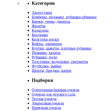
Категории
Аксессуары
Бомберы, пиджаки, рубашки-обманки
Брюки, трико, джинсы
Жилеты
Кальсоны
Костюмы
Колготки носки
Кофты, джемпера
Куртки, шакеты, плотные рубашки
Пижамы, халаты
Рубашки, поло
Толстовки, водолазки, свитшоты
Футболки, майки
Шорты, бриджи, капри
Подборки
Однотонная базовая одежда
Одежда для детского сада
Теплая одежда
Джинсовая одежда
Нарядная одежда