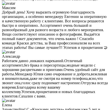
Максим
Добрый день! Хочу выразить огромную благодарность
организации, а особенно менеджеру Евгении за оперативную
и качественную работу с клиентами. Все вопросы решаются
быстро и оперативно. Ассортимент очень большой и
разнообразный для разного возраста и любого мероприятия.
Вещи соответствуют описанию и фотографиям. Выдаётся
полный пакет документов, что очень важно ! Спасибо
команде Краски детства, за Ваш профессионализм на всех
этапах работы! Вы самые лучшие!!! Успехов и процветания 🤝
Александр
Работаем давно ,никаких нареканий.Отличный
ассортимент,без брака и пересортицы,модные модели с
хорошими расцветками и принтами.Очень удобный сайт для
работы.Менеджер Юлия само очарование и доброта,вежливая
и внимательная,даже не смотря на номер телефона,ясно,что
звонит она,голос сразу поднимает настроение.Отгрузка всегда
вовремя.Благодарна всему вашему
коллективу.Успехов,процветания и новых благодарных
клиентов.Сахалин с вами.
Елена
Здравствуйте! С «Красками детства» работаем уже 5 лет и