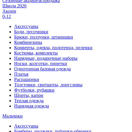
Сезонные акции
Распродажа
Школа 2026
Акции
0-12
Аксессуары
Боди, песочники
Брюки, ползунки, штанишки
Комбинезоны
Конверты, одеяла, полотенца, пеленки
Костюмы, комплекты
Нарядные, подарочные наборы
Носки, колготки, пинетки
Однотонная базовая одежда
Платья
Распашонки
Толстовки, свитшоты, лонгсливы
Футболки, рубашки
Шорты, капри
Теплая одежда
Нарядная одежда
Мальчики
Аксессуары
Бомберы, пиджаки, рубашки-обманки