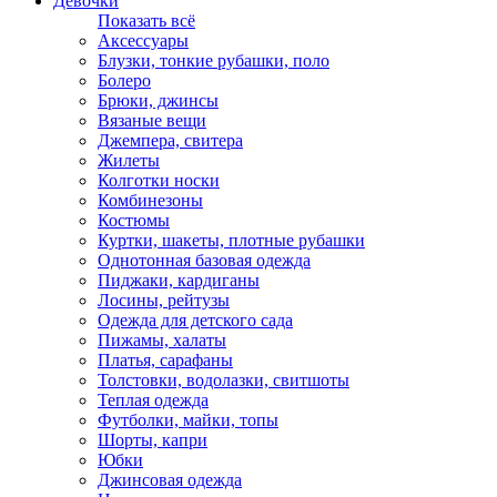
Девочки
Показать всё
Аксессуары
Блузки, тонкие рубашки, поло
Болеро
Брюки, джинсы
Вязаные вещи
Джемпера, свитера
Жилеты
Колготки носки
Комбинезоны
Костюмы
Куртки, шакеты, плотные рубашки
Однотонная базовая одежда
Пиджаки, кардиганы
Лосины, рейтузы
Одежда для детского сада
Пижамы, халаты
Платья, сарафаны
Толстовки, водолазки, свитшоты
Теплая одежда
Футболки, майки, топы
Шорты, капри
Юбки
Джинсовая одежда