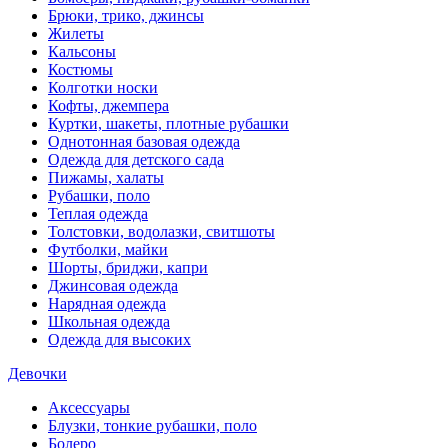
Брюки, трико, джинсы
Жилеты
Кальсоны
Костюмы
Колготки носки
Кофты, джемпера
Куртки, шакеты, плотные рубашки
Однотонная базовая одежда
Одежда для детского сада
Пижамы, халаты
Рубашки, поло
Теплая одежда
Толстовки, водолазки, свитшоты
Футболки, майки
Шорты, бриджи, капри
Джинсовая одежда
Нарядная одежда
Школьная одежда
Одежда для высоких
Девочки
Аксессуары
Блузки, тонкие рубашки, поло
Болеро